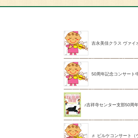
吉永美佳クラス ヴァイ
50周年記念コンサート
♪吉祥寺センター支部50周
♬ ビルケコンサート（