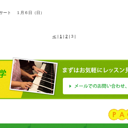
コンサート １月６日（日）
≪
|
1
|
2
| 3 |