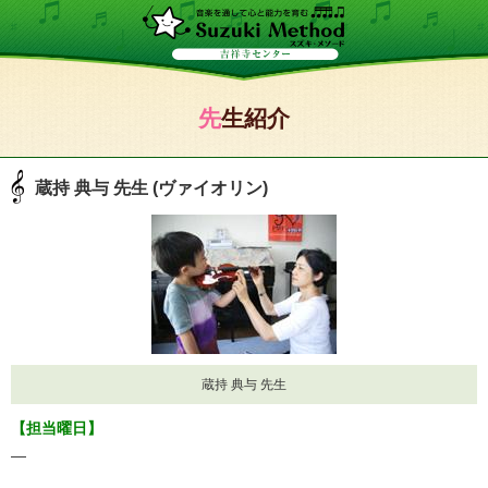
先生紹介
蔵持 典与 先生 (ヴァイオリン)
蔵持 典与 先生
【担当曜日】
―